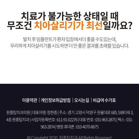
치료가 불가능한 상태일 때
무조건
치아살리기가 최선
일까요?
발치 후 임플란트가 환자 입장에서더 좋을 수도있는데,
무리하게 치아살리기를 시도하면 더 안 좋은 결과를 초래할 있습니다.
이용약관
개인정보취급방침
오시는길
비급여 수가표
원흥탑치과의원 | 대표자명: 정현종 | 주소 : 경기 고양시 덕양구 권율대로 685, SIB타워 3,
4층 원흥탑치과
|
사업자등록번호 : 611-91-02276 | 대표 번호 : 031-963-2875 | 팩스 : 031-
963-2874 | 병원 휴대폰 : 010-4070-8675
© Copyright 2020. 원흥탑치과 All Rights Reserved.